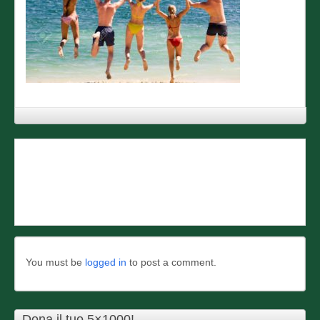
«
Sfatiamo un mito: non si muor...
You must be
logged in
to post a comment.
Dona il tuo 5×1000!