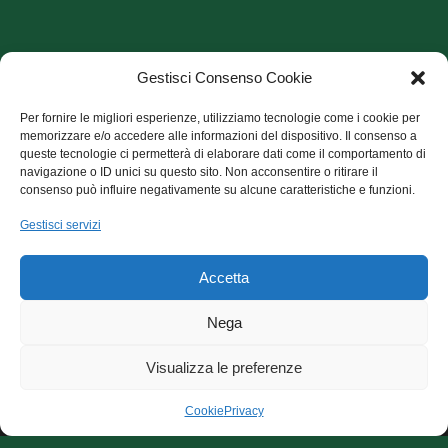
Gestisci Consenso Cookie
Per fornire le migliori esperienze, utilizziamo tecnologie come i cookie per
memorizzare e/o accedere alle informazioni del dispositivo. Il consenso a
queste tecnologie ci permetterà di elaborare dati come il comportamento di
navigazione o ID unici su questo sito. Non acconsentire o ritirare il
consenso può influire negativamente su alcune caratteristiche e funzioni.
Archivio Articoli
Gestisci servizi
Archivio Articoli
Accetta
CecchiniCuore onlus, sede via E. Fermi, 7 - 56100 Pisa
Nega
codice fiscale:93080620508
Visualizza le preferenze
L'ordinamento interno dell'associazione è ispirato a criteri di
democraticità, di uguaglianza dei diritti e delle pari opportunità di
Cookie
Privacy
tutti gli associati, ne favorisce la partecipazione sociale senza
limiti a condizioni economiche e senza discriminazioni di