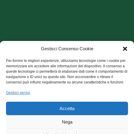
Gestisci Consenso Cookie
Per fornire le migliori esperienze, utilizziamo tecnologie come i cookie per
memorizzare e/o accedere alle informazioni del dispositivo. Il consenso a
queste tecnologie ci permetterà di elaborare dati come il comportamento di
navigazione o ID unici su questo sito. Non acconsentire o ritirare il
consenso può influire negativamente su alcune caratteristiche e funzioni.
Archivio Articoli
Gestisci servizi
Archivio Articoli
Accetta
CecchiniCuore onlus, sede via E. Fermi, 7 - 56100 Pisa
Nega
codice fiscale:93080620508