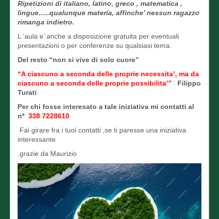
Ripetizioni di italiano, latino, greco , matematica ,
lingue…..qualunque materia, affinche’ nessun ragazzo
rimanga indietro.
L ‘aula e’ anche a disposizione gratuita per eventuali
presentazioni o per conferenze su qualsiasi tema.
Del resto “non si vive di solo cuore”
“A ciascuno a seconda delle proprie necessita’, ma da
ciascuno a seconda delle proprie possibilita’”
Filippo
Turati
Per chi fosse interesato a tale iniziativa mi contatti al
n*
338 7228610
Fai girare fra i tuoi contatti ,se ti paresse una iniziativa
interessante
.grazie da Maurizio