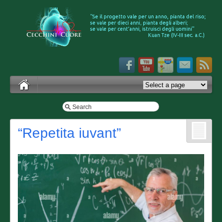
“Repetita iuvant”