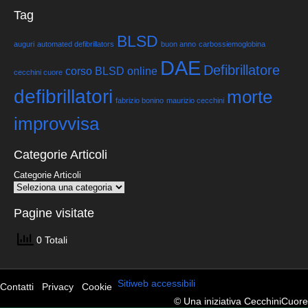
Tag
BLSD
auguri
automated defibrillators
buon anno
carbossiemoglobina
DAE
Defibrillatore
corso BLSD online
cecchini cuore
defibrillatori
morte
fabrizio bonino
maurizio cecchini
improvvisa
Categorie Articoli
Categorie Articoli
Pagine visitate
0 Totali
Sitiweb accessibili
Contatti
Privacy
Cookie
© Una iniziativa CecchiniCuore