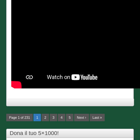
Page 1 of 231
1
2
3
4
5
Next ›
Last »
Dona il tuo 5×1000!