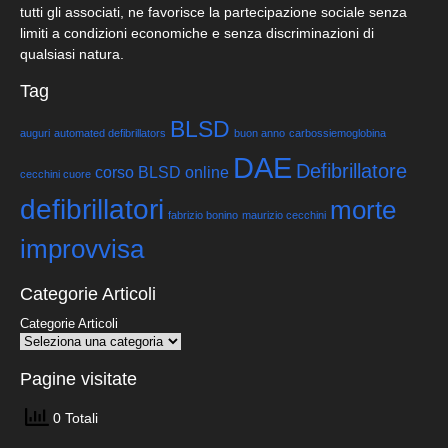
tutti gli associati, ne favorisce la partecipazione sociale senza
limiti a condizioni economiche e senza discriminazioni di
qualsiasi natura.
Tag
BLSD
auguri
automated defibrillators
buon anno
carbossiemoglobina
DAE
Defibrillatore
corso BLSD online
cecchini cuore
defibrillatori
morte
fabrizio bonino
maurizio cecchini
improvvisa
Categorie Articoli
Categorie Articoli
Pagine visitate
0 Totali