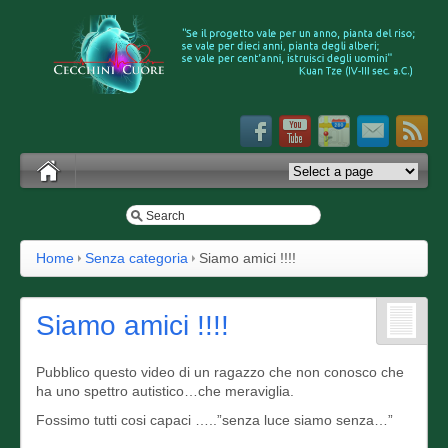
Home
Senza categoria
Siamo amici !!!!
Siamo amici !!!!
Pubblico questo video di un ragazzo che non conosco che
ha uno spettro autistico…che meraviglia.
Fossimo tutti cosi capaci …..”senza luce siamo senza…”