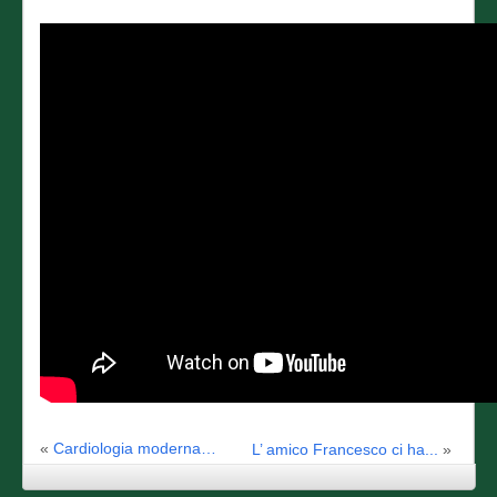
«
Cardiologia moderna…
L’ amico Francesco ci ha...
»