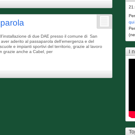
21
Per
 parola
qui
Per
(ne
l’installazione di due DAE presso il comune di San
a aver aderito al passaparola dell’emergenza e del
scuole e impianti sportivi del territorio, grazie al lavoro
I 
 Un grazie anche a Cabel, per
To