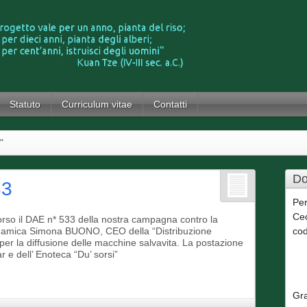
Statuto
Curriculum vitae
Contatti
"
Do
33
Per
Cec
scorso il DAE n* 533 della nostra campagna contro la
l’ amica Simona BUONO, CEO della “Distribuzione
cod
a per la diffusione delle macchine salvavita. La postazione
r e dell’ Enoteca “Du’ sorsi”
Gra