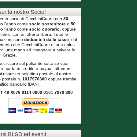
venta nostro Socio!
enta socio di CecchiniCuore con
30
ro
l'anno come
socio sostenitore
o
50
ro
l'anno come
socio onorario
, oppure
tienici con un'offerta libera. Tutte le
nazioni sono
deducibili dalle tasse
, dal
mento che CecchiniCuore e' una onlus.
ci una mano ad insegnare a salvare le
e! Grazie.
i cliccare sul pulsante sotto se vuoi
re carta di credito o paypal, altrimenti
i usare un bolettino postale al nostro
 postale n.
1017970300
oppure tramite
ifico bancario IBAN:
IT 49 X076 0114 0000 0101 7970 300
rsi BLSD ed eventi