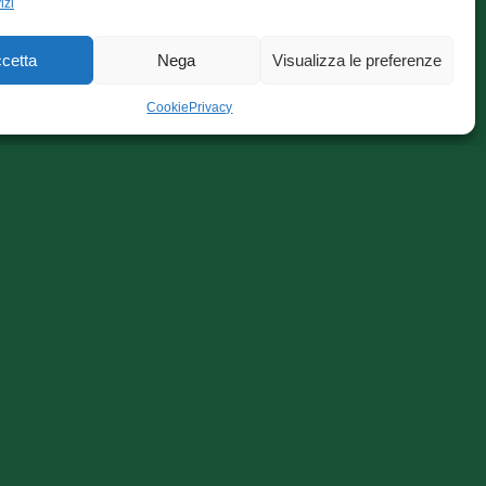
izi
cetta
Nega
Visualizza le preferenze
Cookie
Privacy
Categorie Articoli
Categorie Articoli
D
Pagine visitate
0 Totali