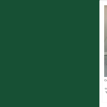
Co
c
"