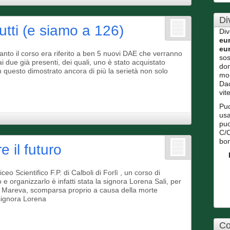
Di
tutti (e siamo a 126)
Div
eu
eu
anto il corso era riferito a ben 5 nuovi DAE che verranno
sos
 ai due già presenti, dei quali, uno è stato acquistato
do
 questo dimostrato ancora di più la serietà non solo
mo
Dac
vit
Puo
usa
puo
C/C
bon
 il futuro
o Scientifico F.P. di Calboli di Forlì , un corso di
e organizzarlo è infatti stata la signora Lorena Sali, per
lla Mareva, scomparsa proprio a causa della morte
 signora Lorena
Co