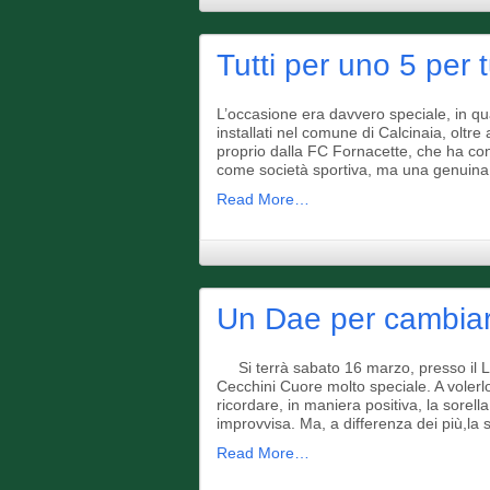
Tutti per uno 5 per 
L’occasione era davvero speciale, in qu
installati nel comune di Calcinaia, oltre
proprio dalla FC Fornacette, che ha con
come società sportiva, ma una genuina
Read More…
Un Dae per cambiare
Si terrà sabato 16 marzo, presso il Lice
Cecchini Cuore molto speciale. A volerlo 
ricordare, in maniera positiva, la sore
improvvisa. Ma, a differenza dei più,la
Read More…