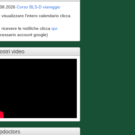
.08.2026
Corso BLS-D viareggio
 visualizzare l'intero calendario clicca
 ricevere le notifiche clicca
qui
cessario account google)
nostri video
pdoctors