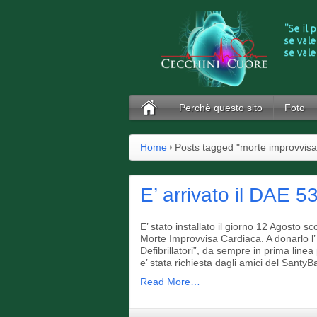
Perchè questo sito
Foto
Home
Posts tagged "morte improvvisa
E’ arrivato il DAE 5
E’ stato installato il giorno 12 Agosto 
Morte Improvvisa Cardiaca. A donarlo 
Defibrillatori”, da sempre in prima line
e’ stata richiesta dagli amici del SantyBa
Read More…