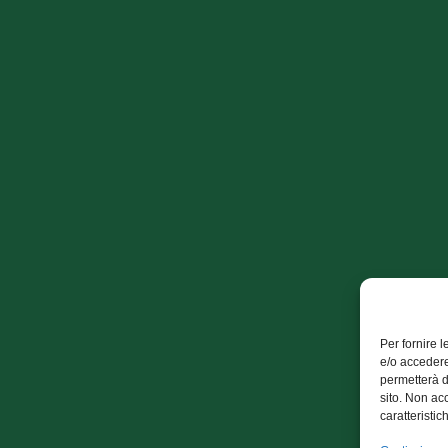
Per fornire 
e/o accedere
permetterà d
sito. Non ac
caratteristic