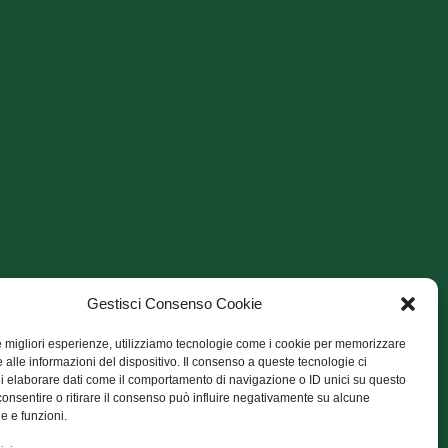
Gestisci Consenso Cookie
le migliori esperienze, utilizziamo tecnologie come i cookie per memorizzare
 alle informazioni del dispositivo. Il consenso a queste tecnologie ci
i elaborare dati come il comportamento di navigazione o ID unici su questo
consentire o ritirare il consenso può influire negativamente su alcune
he e funzioni.