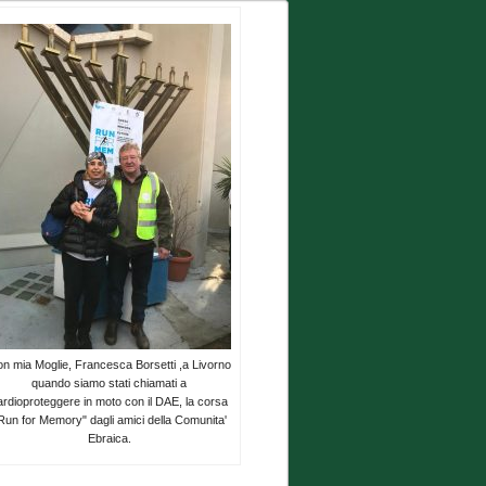
n mia Moglie, Francesca Borsetti ,a Livorno
quando siamo stati chiamati a
ardioproteggere in moto con il DAE, la corsa
Run for Memory" dagli amici della Comunita'
Ebraica.