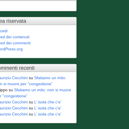
ea riservata
cedi
ed dei contenuti
ed dei commenti
rdPress.org
mmenti recenti
urizio Cecchini
su
Sfatiamo un mito:
n si muore per “congestione”
lippo
su
Sfatiamo un mito: non si muore
r “congestione”
urizio Cecchini
su
L’ isola che c’e’
urizio Cecchini
su
L’ isola che c’e’
urizio Cecchini
su
L’ isola che c’e’