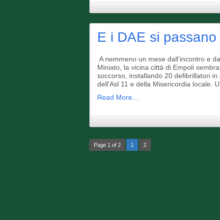
E i DAE si passano
A nemmeno un mese dall’incontro e dal
Miniato, la vicina città di Empoli sembr
soccorso, installando 20 defibrillatori in 
dell’Asl 11 e della Misericordia locale.
Read More…
Page 1 of 2
1
2