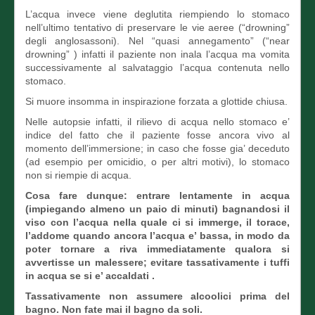
L’acqua invece viene deglutita riempiendo lo stomaco
nell’ultimo tentativo di preservare le vie aeree (“drowning”
degli anglosassoni). Nel “quasi annegamento” (“near
drowning” ) infatti il paziente non inala l’acqua ma vomita
successivamente al salvataggio l’acqua contenuta nello
stomaco.
Si muore insomma in inspirazione forzata a glottide chiusa.
Nelle autopsie infatti, il rilievo di acqua nello stomaco e’
indice del fatto che il paziente fosse ancora vivo al
momento dell’immersione; in caso che fosse gia’ deceduto
(ad esempio per omicidio, o per altri motivi), lo stomaco
non si riempie di acqua.
Cosa fare dunque: entrare lentamente in acqua
(impiegando almeno un paio di minuti) bagnandosi il
viso con l’acqua nella quale ci si immerge, il torace,
l’addome quando ancora l’acqua e’ bassa, in modo da
poter tornare a riva immediatamente qualora si
avvertisse un malessere; evitare tassativamente i tuffi
in acqua se si e’ accaldati .
Tassativamente non assumere alcoolici prima del
bagno. Non fate mai il bagno da soli.