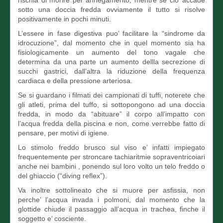
rischia di morire per annegamento, mentre se cio’ accade
sotto una doccia fredda ovviamente il tutto si risolve
positivamente in pochi minuti.
L’essere in fase digestiva puo’ facilitare la “sindrome da
idrocuzione”, dal momento che in quel momento sia ha
fisiologicamente un aumento del tono vagale che
determina da una parte un aumento dellla secrezione di
succhi gastrici, dall’altra la riduzione della frequenza
cardiaca e della pressione arteriosa.
Se si guardano i filmati dei campionati di tuffi, noterete che
gli atleti, prima del tuffo, si sottopongono ad una doccia
fredda, in modo da “abituare” il corpo all’impatto con
l’acqua fredda della piscina e non, come verrebbe fatto di
pensare, per motivi di igiene.
Lo stimolo freddo brusco sul viso e’ infatti impiegato
frequentemente per stroncare tachiaritmie sopraventricoiari
anche nei bambini , ponendo sul loro volto un telo freddo o
del ghiaccio (“diving reflex”).
Va inoltre sottolineato che si muore per asfissia, non
perche’ l’acqua invada i polmoni, dal momento che la
glottide chiude il passaggio all’acqua in trachea, finche il
soggetto e’ cosciente.