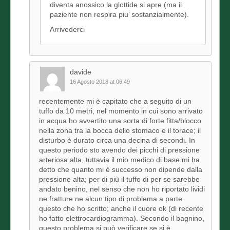
diventa anossico la glottide si apre (ma il
paziente non respira piu’ sostanzialmente).
Arrivederci
davide
16 Agosto 2018 at 06:49
recentemente mi è capitato che a seguito di un
tuffo da 10 metri, nel momento in cui sono arrivato
in acqua ho avvertito una sorta di forte fitta/blocco
nella zona tra la bocca dello stomaco e il torace; il
disturbo è durato circa una decina di secondi. In
questo periodo sto avendo dei picchi di pressione
arteriosa alta, tuttavia il mio medico di base mi ha
detto che quanto mi è successo non dipende dalla
pressione alta; per di più il tuffo di per se sarebbe
andato benino, nel senso che non ho riportato lividi
ne fratture ne alcun tipo di problema a parte
questo che ho scritto; anche il cuore ok (di recente
ho fatto elettrocardiogramma). Secondo il bagnino,
questo problema si può verificare se si è