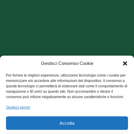
Gestisci Consenso Cookie
Per fornire le migliori esperienze, utilizziamo tecnologie come i cookie per
memorizzare e/o accedere alle informazioni del dispositivo. Il consenso a
queste tecnologie ci permetterà di elaborare dati come il comportamento di
navigazione o ID unici su questo sito. Non acconsentire o ritirare il
consenso può influire negativamente su alcune caratteristiche e funzioni.
Archivio Articoli
Gestisci servizi
Archivio Articoli
Accetta
CecchiniCuore onlus, sede via E. Fermi, 7 - 56100 Pisa