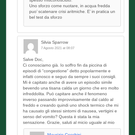
spesso misconosciuto.
Uno sforzo come nuotare, in acqua fredda
puo’ scatenare crisi aritmiche. E’ in pratica un
bel test da sforzo
Silvia Sparrow
7 Agosto 2021 at 08:07
Salve Doc,
Ci conosciamo già. Io soffro fin da piccina di
episodi di “congestione” detto popolarmente e
infatti conosco e seguo da sempre i suoi consigli.
Mi è capitato anche di avere un episodio simile
bevendo una tisana calda un giorno che ero molto
infreddolita. Può capitare anche il fenomeno
inverso passando improvvisamente dal caldo al
freddo e creando quindi uno shock termico che mi
ha causato gli stessi sintomi di nausea, vertigini e
senso del vomito? Questa è stata la mia
sensazione. Grazie, saluti al micio uguale al mio
Maurizio Cecchini