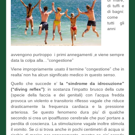
di mare,
di tuffi e
di bagni:
come
tutti gli
anni
avvengono purtroppo i primi annegamenti ,e viene sempre
data la colpa alla…”congestione”
Viene impropriamente usato il termine “congestione” che in
realta’ non ha alcun significato medico in questo senso.
Quello che succede e’
la “sindrome da idrocuzione”
(“diving reflex”)
: in sostanza l’impatto brusco della cute
(specie della faccia e dei genitali) con l’acqua fredda
provoca un violento e transitorio riflesso vagale che riduce
drasticamente la frequenza cardiaca e la pressione
arteriosa. Se questo fenomeno dura piu’ di qualche
secondo si crea un ipoafflusso cerebrale che puo’ portare a
perdita di coscienza. La stimolazione vagale inoltre stimola
il vomito. Se ci si trova anche in pochi centimetri di acqua si