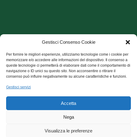
Gestisci Consenso Cookie
Per fornire le migliori esperienze, utilizziamo tecnologie come i cookie per
memorizzare e/o accedere alle informazioni del dispositivo. Il consenso a
queste tecnologie ci permetterà di elaborare dati come il comportamento di
navigazione o ID unici su questo sito. Non acconsentire o ritirare il
consenso può influire negativamente su alcune caratteristiche e funzioni.
Archivio Articoli
Gestisci servizi
Archivio Articoli
Accetta
CecchiniCuore onlus, sede via E. Fermi, 7 - 56100 Pisa
Nega
codice fiscale:93080620508
Visualizza le preferenze
L'ordinamento interno dell'associazione è ispirato a criteri di