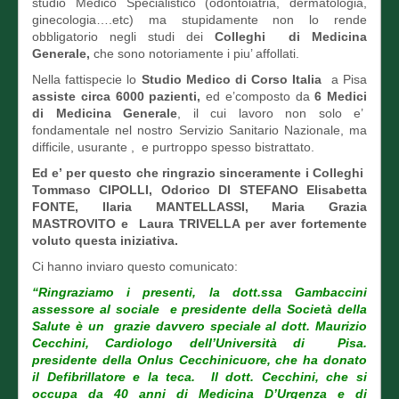
studio Medico Specialistico (odontoiatria, dermatologia,
ginecologia….etc) ma stupidamente non lo rende
obbligatorio negli studi dei
Colleghi di Medicina
Generale,
che sono notoriamente i piu’ affollati.
Nella fattispecie lo
Studio Medico di Corso Italia
a Pisa
assiste circa 6000 pazienti,
ed e’composto da
6 Medici
di Medicina Generale
, il cui lavoro non solo e’
fondamentale nel nostro Servizio Sanitario Nazionale, ma
difficile, usurante , e purtroppo spesso bistrattato.
Ed e’ per questo che ringrazio sinceramente i Colleghi
Tommaso CIPOLLI, Odorico DI STEFANO Elisabetta
FONTE, Ilaria MANTELLASSI, Maria Grazia
MASTROVITO e Laura TRIVELLA per aver fortemente
voluto questa iniziativa.
Ci hanno inviaro questo comunicato:
“Ringraziamo i presenti, la dott.ssa Gambaccini
assessore al sociale e presidente della Società della
Salute è un grazie davvero speciale al dott. Maurizio
Cecchini, Cardiologo dell’Università di Pisa.
presidente della Onlus Cecchinicuore, che ha donato
il Defibrillatore e la teca. Il dott. Cecchini, che si
occupa da 40 anni di Medicina D’Urgenza e di