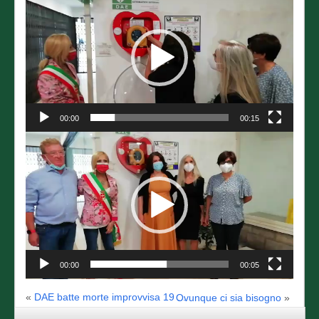
Player
00:00
00:15
Video
Player
00:00
00:05
«
DAE batte morte improvvisa 19 ...
Ovunque ci sia bisogno
»