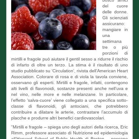
bosco amici
del cuore
delle donne.
Gli scienziati
assicurano:
mangiare in
una
settimana
tre o più
porzioni di
mirtilli e fragole può aiutare il gentil sesso a ridurre il rischio
di infarto di oltre un terzo. La stima è il risultato di uno
studio pubblicato su ‘Circulation’, rivista dell’American Heart
Association. Colorare di rosa e di viola la tavola conviene,
osservano gli esperti. Mirtilli e fragole, infatti, contengono
alti livelli di flavonoidi, sostanze presenti anche nell’uva e
nel vino, nelle more e nelle melanzane. In particolare,
l’effetto ‘salva-cuore’ viene collegato a una specifica sotto-
classe di flavonoidi, gli antociani, che potrebbero
contribuire a dilatare le arterie, contrastare l’accumulo di
placche e produrre altri benefici cardiovascolari.
“Mirtilli e fragole – spiega uno degli autori della ricerca, Eric
Rimm, professore associato di Nutrizione ed epidemiologia
all’Harvard School of Public Health di Boston – possono