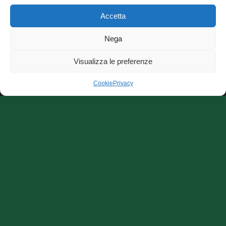
Archivio Articoli
Accetta
CecchiniCuore onlus, sede via E. Fermi, 7 - 56100 Pisa
Nega
codice fiscale:93080620508
Visualizza le preferenze
L'ordinamento interno dell'associazione è ispirato a criteri di
democraticità, di uguaglianza dei diritti e delle pari opportunità di
Cookie
Privacy
tutti gli associati, ne favorisce la partecipazione sociale senza
limiti a condizioni economiche e senza discriminazioni di
qualsiasi natura.
Tag
BLSD
auguri
automated defibrillators
buon anno
carbossiemoglobina
DAE
Defibrillatore
corso BLSD online
cecchini cuore
defibrillatori
morte
fabrizio bonino
maurizio cecchini
improvvisa