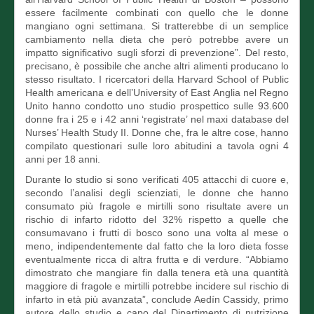
essere facilmente combinati con quello che le donne
mangiano ogni settimana. Si tratterebbe di un semplice
cambiamento nella dieta che però potrebbe avere un
impatto significativo sugli sforzi di prevenzione”. Del resto,
precisano, è possibile che anche altri alimenti producano lo
stesso risultato. I ricercatori della Harvard School of Public
Health americana e dell’University of East Anglia nel Regno
Unito hanno condotto uno studio prospettico sulle 93.600
donne fra i 25 e i 42 anni ‘registrate’ nel maxi database del
Nurses’ Health Study II. Donne che, fra le altre cose, hanno
compilato questionari sulle loro abitudini a tavola ogni 4
anni per 18 anni.
Durante lo studio si sono verificati 405 attacchi di cuore e,
secondo l’analisi degli scienziati, le donne che hanno
consumato più fragole e mirtilli sono risultate avere un
rischio di infarto ridotto del 32% rispetto a quelle che
consumavano i frutti di bosco sono una volta al mese o
meno, indipendentemente dal fatto che la loro dieta fosse
eventualmente ricca di altra frutta e di verdure. “Abbiamo
dimostrato che mangiare fin dalla tenera età una quantità
maggiore di fragole e mirtilli potrebbe incidere sul rischio di
infarto in età più avanzata”, conclude Aedín Cassidy, primo
autore dello studio e capo del Dipartimento di nutrizione